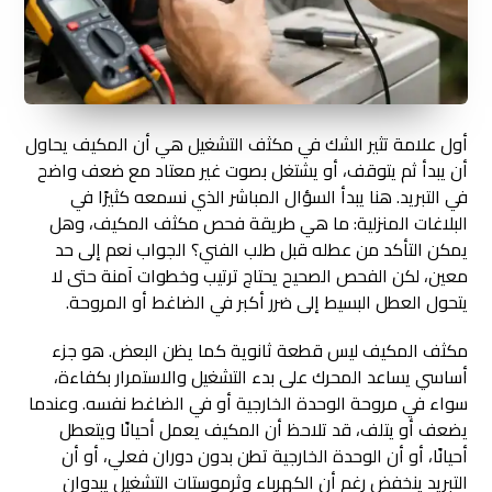
أول علامة تثير الشك في مكثف التشغيل هي أن المكيف يحاول
أن يبدأ ثم يتوقف، أو يشتغل بصوت غير معتاد مع ضعف واضح
في التبريد. هنا يبدأ السؤال المباشر الذي نسمعه كثيرًا في
البلاغات المنزلية: ما هي طريقة فحص مكثف المكيف، وهل
يمكن التأكد من عطله قبل طلب الفني؟ الجواب نعم إلى حد
معين، لكن الفحص الصحيح يحتاج ترتيب وخطوات آمنة حتى لا
يتحول العطل البسيط إلى ضرر أكبر في الضاغط أو المروحة.
مكثف المكيف ليس قطعة ثانوية كما يظن البعض. هو جزء
أساسي يساعد المحرك على بدء التشغيل والاستمرار بكفاءة،
سواء في مروحة الوحدة الخارجية أو في الضاغط نفسه. وعندما
يضعف أو يتلف، قد تلاحظ أن المكيف يعمل أحيانًا ويتعطل
أحيانًا، أو أن الوحدة الخارجية تطن بدون دوران فعلي، أو أن
التبريد ينخفض رغم أن الكهرباء وثرموستات التشغيل يبدوان