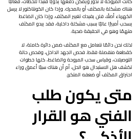
كانت المروحة لا تدور ويمكن دفعها يدويًا فتبدأ للحظات، فغالبًا
هناك مشكلة بالمكثف أو بالمحرك. وإذا كان الكونتاكتور لا يرسل
الكهرباء أصلًا، فلن يفيدك تغيير المكثف. وإذا كان الضاغط
يسحب أمبيرًا عاليًا بسبب مشكلة داخلية، فقد يبدو المكثف
متهمًا وهو في الحقيقة ضحية.
لذلك نحن دائمًا نتعامل مع المكثف ضمن دائرة كاملة، لا
كقطعة منفصلة فقط. فحص الجهد الداخل، وفحص حالة
التوصيلات، وقياس سحب المروحة والضاغط، كلها خطوات
تكشف هل الاستبدال هو الحل، أم أن هناك سببًا أعمق وراء
احتراق المكثف أو ضعفه المتكرر.
متى يكون طلب
الفني هو القرار
الأذكى؟