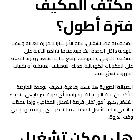
مكثف المكيف
فترة أطول؟
المكثف له عمر تشغيلي، لكنه يتأثر كثيرًا بالحرارة العالية وسوء
التهوية داخل الوحدة الخارجية. عندما تتراكم الأتربة على
المكثف الخارجي والمروحة، ترتفع حرارة التشغيل ويزيد الضغط
على المكونات الكهربائية. كذلك التوصيلات المرتخية أو تقلبات
الكهرباء تسرّع تلفه.
الصيانة الدورية
هنا ليست رفاهية. تنظيف الوحدة الخارجية،
التأكد من ثبات التوصيلات، ومراقبة أي صوت غير طبيعي عند بدء
التشغيل كلها أمور تقلل فرصة التعطل المفاجئ. وإذا لاحظت
بطئًا في بداية تشغيل المكيف، فلا تنتظر حتى يتوقف نهائيًا في
وقت الذروة.
هل يمكن تشغيل