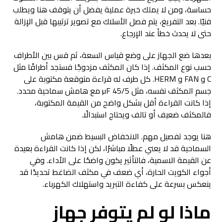
حساسة، ومن لا يملك خبرة عملية يفضل أن يتوقف هنا ويطلب
فنيًا. بعد التفريغ، يتم فصل الأسلاك مع تصوير ترتيبها قبل الإزالة
حتى لا يحدث خطأ عند الإرجاع.
بعدها ضع الجهاز على وضع قياس السعة، ثم قس بين الأطراف
حسب نوع المكثف. إذا كان المكثف مزدوجًا فستجد أطرافًا مثل
C و FAN و HERM. كل طرف له قراءة متوقعة مكتوبة على
جسم المكثف نفسه، مثل 45/5 µF مع هامش سماحية محدد.
إذا كانت القراءة أقل بشكل واضح من القيمة المكتوبة،
فالمكثف ضعيف أو تالف ويحتاج استبدالًا.
هنا يوجد تفصيل مهم. الانخفاض البسيط ضمن هامش
السماحية قد لا يعني عطلًا مباشرًا، لكن إذا كانت القراءة بعيدة
عن القيمة الاسمية، فالتأثير يكون واضحًا على الأداء. وفي
أجواء الكويت الحارة، أي ضعف في مكثف الضاغط تحديدًا قد
ينعكس بسرعة على كفاءة التبريد واستهلاك الكهرباء.
ماذا لو لم يتوفر جهاز