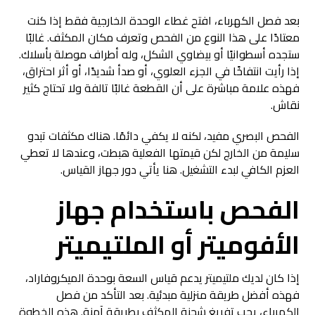
بعد فصل الكهرباء، افتح غطاء الوحدة الخارجية فقط إذا كنت
معتادًا على هذا النوع من الفحص وتعرف مكان المكثف. غالبًا
ستجده أسطوانيًا أو بيضاوي الشكل، وله أطراف موصلة بأسلاك.
إذا رأيت انتفاخًا في الجزء العلوي، أو صدأ شديدًا، أو أثر احتراق،
فهذه علامة مباشرة على أن القطعة غالبًا تالفة ولا تحتاج كثير
نقاش.
الفحص البصري مفيد، لكنه لا يكفي دائمًا. هناك مكثفات تبدو
سليمة من الخارج لكن قيمتها الفعلية هبطت، وعندها لا تعطي
العزم الكافي لبدء التشغيل. هنا يأتي دور جهاز القياس.
الفحص باستخدام جهاز
الأفوميتر أو الملتيميتر
إذا كان لديك ملتيميتر يدعم قياس السعة بوحدة الميكروفاراد،
فهذه أفضل طريقة منزلية مبدئية. بعد التأكد من فصل
الكهرباء، يجب تفريغ شحنة المكثف بطريقة آمنة. هذه الخطوة