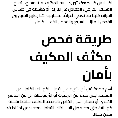
لكن ليس كل
ضعف تبريد
سببه المكثف. فلتر متسخ، اتساخ
المكثف الخارجي، انخفاض غاز التبريد، أو مشكلة في حساس
الحرارة كلها قد تعطي أعراضًا متشابهة. هنا يظهر الفرق بين
الفحص المنزلي السريع والفحص الفني الكامل.
طريقة فحص
مكثف المكيف
بأمان
أهم خطوة قبل أي شيء هي فصل الكهرباء بالكامل عن
المكيف، ليس فقط من الريموت أو الثرموستات، بل من القاطع
الرئيسي أو مفتاح العزل الخاص بالوحدة. المكثف يحتفظ بشحنة
كهربائية حتى بعد فصل التيار، لذلك التعامل معه بدون احتياط قد
يكون خطرًا.