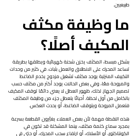
طبيعيين.
ما وظيفة مكثف
المكيف أصلًا؟
بشكل مبسط، المكثف يخزن شحنة كهربائية ويطلقها بطريقة
تساعد المحرك على الانطلاق والعمل بثبات. في كثير من وحدات
التكييف المنزلية يوجد مكثف تشغيل مزدوج يخدم الضاغط
والمروحة معًا، وفي بعض الحالات يوجد أكثر من مكثف حسب
تصميم الجهاز. لذلك، ظهور العطل لا يعني دائمًا توقف المكيف
بالكامل من أول لحظة. أحيانًا يتعطل جزء من وظيفة المكثف
فتعمل المروحة ويتوقف الضاغط، أو يحدث العكس.
هذه النقطة مهمة لأن بعض العملاء يغيّرون القطعة بسرعة
بمجرد سماع كلمة مكثف، بينما المشكلة قد تكون في
الكونتاكتور، أو الأسلاك، أو ارتفاع سحب المحرك، أو حتى في