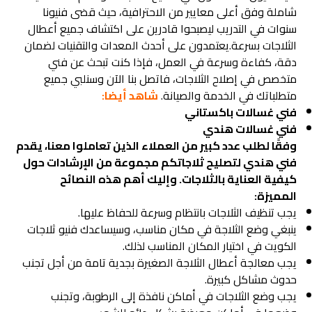
شاملة وفق أعلى معايير من الاحترافية، حيث قضى فنيونا
سنوات في التدريب ليصبحوا قادرين على اكتشاف جميع أعطال
الثلاجات بسرعة.يعتمدون على أحدث المعدات والتقنيات لضمان
دقة، كفاءة وسرعة في العمل، فإذا كنت تبحث عن فني
متخصص في إصلاح الثلاجات، فاتصل بنا الآن وسنلبي جميع
متطلباتك في الخدمة والصيانة.
شاهد أيضا:
فني غسالات باكستاني
فني غسالات هندي
وفقًا لطلب عدد كبير من العملاء الذين تعاملوا معنا، يقدم
فني هندي لتصليح ثلاجاتكم مجموعة من الإرشادات حول
كيفية العناية بالثلاجات. وإليك أهم هذه النصائح
المميزة
:
يجب تنظيف الثلاجات بانتظام وسرعة للحفاظ عليها.
ينبغي وضع الثلاجة في مكان مناسب، وسيساعدك فنيو ثلاجات
الكويت في اختيار المكان المناسب لذلك.
يجب معالجة أعطال الثلاجة الصغيرة بجدية تامة من أجل تجنب
حدوث مشاكل كبيرة.
يجب وضع الثلاجات في أماكن نافذة إلى الرطوبة، وتجنب