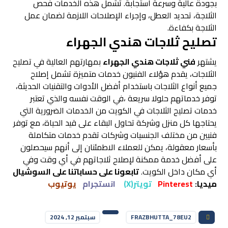
بجودة عالية وسرعة استجابة. تشمل هذه الخدمات فحص
الثلاجة، تحديد العطل، وإجراء الإصلاحات اللازمة لضمان عمل
الثلاجة بكفاءة.
تصليح ثلاجات هندي الجهراء
يشتهر
فني ثلاجات هندي الجهراء
بمهارتهم العالية في تصليح
الثلاجات، يقدم هؤلاء الفنيون خدمات متميزة تشمل إصلاح
جميع أنواع الثلاجات باستخدام أفضل الأدوات والتقنيات الحديثة،
توفر خدماتهم حلولا سريعة ،في الوقت نفسه والذي تعتبر
خدمات تصليح الثلاجات في الكويت من الخدمات الضرورية التي
يحتاجها كل منزل وشركة تحاول البقاء على قيد الحياة، مع توفر
فنيين من مختلف الجنسيات وشركات تقدم خدمات متكاملة
بأسعار معقولة، يمكن للعملاء الاطمئنان إلى أنهم سيحصلون
على أفضل خدمة ممكنة لإصلاح ثلاجاتهم في أي وقت وفي
أي مكان داخل الكويت.
تابعونا على حساباتنا على السوشيال
ميديا:
Pinterest
تويتر(X)
انستجرام
يوتيوب
FRAZBHUTTA_78EU2
سبتمبر 12, 2024