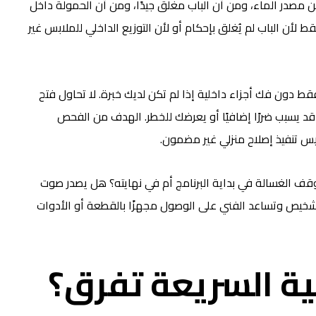
ن مصدر الماء، ومن أن الباب مغلق جيدًا، ومن أن الحمولة داخل
ط لأن الباب لم يُغلق بإحكام أو لأن التوزيع الداخلي للملابس غير
ط دون فك أجزاء داخلية إذا لم تكن لديك خبرة. لا تحاول فتح
 قد يسبب ضررًا إضافيًا أو يعرضك للخطر. الهدف من الفحص
س تنفيذ إصلاح منزلي غير مضمون.
وقف الغسالة في بداية البرنامج أم في نهايته؟ هل يصدر صوت
خيص وتساعد الفني على الوصول مجهزًا بالقطعة أو الأدوات
لية السريعة تفرق؟