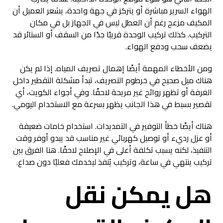
الهواء السرير مباشرة أو يتركز في جهة واحدة، يشعر العميل أن
المكيف مزعج رغم أن العطل ليس في الجهاز بل في مكان
التركيب. كذلك تركيب الوحدة قريبًا جدًا من السقف أو الستائر قد
يضعف سحب ودفع الهواء.
ومن الأخطاء المهمة أيضًا إهمال تصريف المياه. إذا لم يكن
هناك ميل صحيح في خرطوم التصريف، تبدأ مشكلة التقطير داخل
الغرفة أو تظهر روائح غير مريحة لاحقًا. وفي أجواء الكويت، أي
تقصير بسيط في هذا الجانب يظهر بسرعة مع الاستخدام اليومي.
هناك أيضًا خطأ التوفير في التمديدات. استخدام خامات ضعيفة
أو عزل رديء أو توصيل كهربائي غير مناسب قد يبدو أوفر وقت
التنفيذ، لكنه يسبب تكلفة أعلى في الإصلاح لاحقًا. هنا الفرق بين
تركيب ينتهي في ساعة، وتركيب يُنفذ ليخدمك فعليًا دون صداع.
هل يمكن نقل