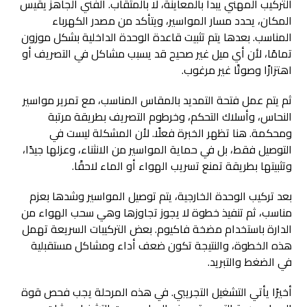
التركيب المهني يبدأ بالمعاينة، لا بالمثقاب. الفني الجاهز يقيس
المكان، يحدد مسار المواسير، ويتأكد من مصدر الكهرباء
المناسب. بعدها يتم تثبيت قاعدة الوحدة الداخلية بشكل موزون
تمامًا، لأن أي ميل غير صحيح قد يسبب مشاكل في التصريف أو
اهتزازًا وصوتًا غير مرغوب.
ثم يتم عمل فتحة التمديد بالمقاس المناسب، مع تمرير مواسير
النحاس، وأسلاك التحكم، وخرطوم التصريف بطريقة مرتبة
ومحكمة. هنا تظهر الخبرة فعلًا. لأن المشكلة ليست في
التوصيل فقط، بل في حماية المواسير من الانثناء، وعزلها جيدًا،
وتثبيتها بطريقة تمنع تسريب الهواء أو الماء لاحقًا.
بعد تركيب الوحدة الخارجية، يتم توصيل المواسير وشدها بعزم
مناسب، ثم تنفيذ خطوة لا يجوز تجاوزها وهي سحب الهواء من
الدارة باستخدام مضخة فاكيوم. بعض التركيبات السريعة تهمل
هذه الخطوة، والنتيجة تكون ضعف أداء ومشاكل مستقبلية
في الضغط والتبريد.
أخيرًا يأتي التشغيل التجريبي. في هذه المرحلة يجب فحص قوة