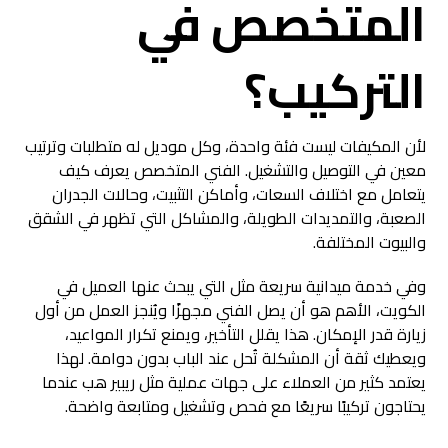
المتخصص في
التركيب؟
لأن المكيفات ليست فئة واحدة، وكل موديل له متطلبات وترتيب
معين في التوصيل والتشغيل. الفني المتخصص يعرف كيف
يتعامل مع اختلاف السعات، وأماكن التثبيت، وحالات الجدران
الصعبة، والتمديدات الطويلة، والمشاكل التي تظهر في الشقق
والبيوت المختلفة.
وفي خدمة ميدانية سريعة مثل التي يبحث عنها العميل في
الكويت، الأهم هو أن يصل الفني مجهزًا ويُنجز العمل من أول
زيارة قدر الإمكان. هذا يقلل التأخير، ويمنع تكرار المواعيد،
ويعطيك ثقة أن المشكلة تُحل عند الباب بدون دوامة. لهذا
يعتمد كثير من العملاء على جهات عملية مثل ريبير هب عندما
يحتاجون تركيبًا سريعًا مع فحص وتشغيل ومتابعة واضحة.