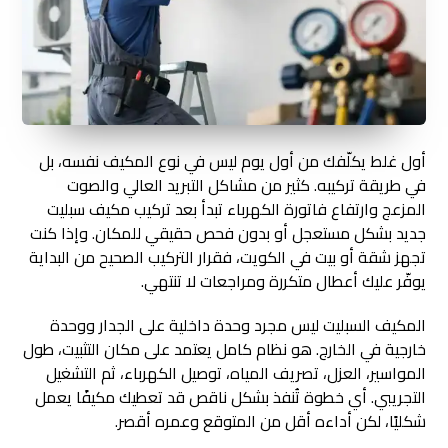
أول غلط يكلّفك من أول يوم ليس في نوع المكيف نفسه، بل
في طريقة تركيبه. كثير من مشاكل التبريد العالي والصوت
المزعج وارتفاع فاتورة الكهرباء تبدأ بعد تركيب مكيف سبليت
جديد بشكل مستعجل أو بدون فحص حقيقي للمكان. وإذا كنت
تجهز شقة أو بيت في الكويت، فقرار التركيب الصحيح من البداية
يوفّر عليك أعطال متكررة ومراجعات لا تنتهي.
المكيف السبليت ليس مجرد وحدة داخلية على الجدار ووحدة
خارجية في الخارج. هو نظام كامل يعتمد على مكان التثبيت، طول
المواسير، العزل، تصريف المياه، توصيل الكهرباء، ثم التشغيل
التجريبي. أي خطوة تُنفذ بشكل ناقص قد تعطيك مكيفًا يعمل
شكليًا، لكن أداءه أقل من المتوقع وعمره أقصر.