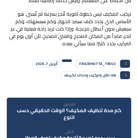
من الحفاظ على الاستثمار، وليس خدمة إضافية فقط.
تركيب المكيف ليس خطوة ثانوية تُنجز بسرعة ثم تُنسى. هو
الأساس الذي يحدد كيف سيبرد الجهاز، وكم سيستهلك، وكم
سيعيش بدون أعطال مزعجة. وإذا كنت تريد راحة فعلية في عز
الحر، فابدأ من المكان الصحيح والفني الصحيح، لأن أول يوم في
التركيب يحدد كثيرًا مما سيأتي بعده.
FRAZBHUTTA_78EU2
أبريل 7, 2026
فك نقل وتركيب وحدات تكييف
السابق
كم مدة تنظيف المكيف؟ الوقت الحقيقي حسب
النوع
التالى
سبب عدم تبريد الثلاجة وكيف تعرف العطل